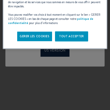
de navigation et les services que nous sommes en mesure de vous offrir peuvent
Welcome to Beneteau
être impactés.
Configuration personnalisée
configurator
Vous pouvez modifier vos choix à tout moment en cliquant sur le lien «
GERER
LES COOKIES
» en bas de chaque page et consulter notre
politique de
Please confirm your language choice.
confidentialité
pour plus d’informations
SÉLECTIONNER
GERER LES COOKIES
TOUT ACCEPTER
INTERNATIONAL VERSION
US VERSION