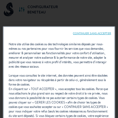
CONFIGURATEUR
BENETEAU
CONTINUER SANS ACCEPTER
CHOIX D'UNE CONFIGURATION
Notre site utilise des cookies ou des technologies similaires déposés par nous-
mêmes ou nos partenaires pour vous fournir les services que vous demandez,
améliorer & personnaliser ses fonctionnalités pour votre confort d’utilisation,
Découvrez les configurations préconisées par
mesurer et analyser notre audience & la performance de notre site, adapter la
BENETEAU ou créez votre configuration
publicité que vous recevez à votre profil d’intérêts, vous permettre d’interagir
personnalisée.
avec des réseaux sociaux.
Lorsque vous consultez le site internet, des données peuvent ainsi être stockées
dans votre navigateur ou récupérées à partir de celui-ci, généralement sous la
forme de cookies.
En cliquant sur «
TOUT ACCEPTER
», vous acceptez tous les cookies. Parce que
nous attachons le plus grand soin au respect de votre droit à la vie privée, nous
vous donnons la possibilité de ne pas autoriser certains types de cookies. Vous
pouvez cliquer sur «
GERER LES COOKIES
» afin de choisir les types de
cookies que vous souhaitez accepter ou sur «
CONTINUER SANS ACCEPTER
»
pour nous indiquer votre refus (seuls les cookies nécessaires au fonctionnement
du site sont déposés). Si vous bloquez certains types de cookies, votre expérience