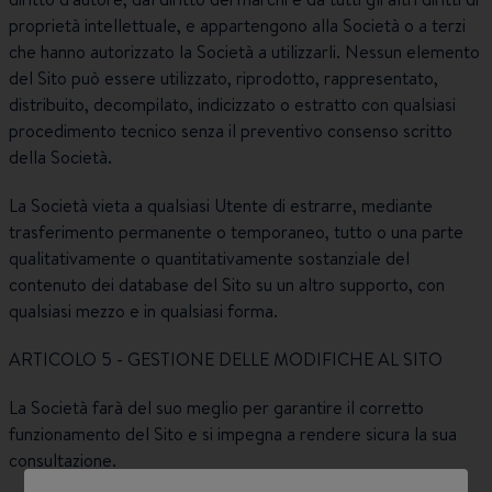
proprietà intellettuale, e appartengono alla Società o a terzi
che hanno autorizzato la Società a utilizzarli. Nessun elemento
del Sito può essere utilizzato, riprodotto, rappresentato,
distribuito, decompilato, indicizzato o estratto con qualsiasi
procedimento tecnico senza il preventivo consenso scritto
della Società.
La Società vieta a qualsiasi Utente di estrarre, mediante
trasferimento permanente o temporaneo, tutto o una parte
qualitativamente o quantitativamente sostanziale del
contenuto dei database del Sito su un altro supporto, con
qualsiasi mezzo e in qualsiasi forma.
ARTICOLO 5 - GESTIONE DELLE MODIFICHE AL SITO
La Società farà del suo meglio per garantire il corretto
funzionamento del Sito e si impegna a rendere sicura la sua
consultazione.