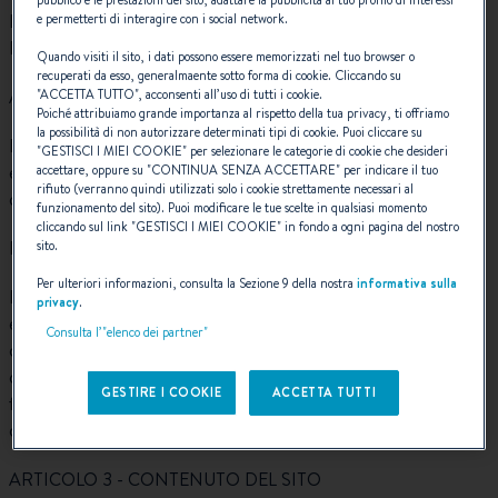
Lo scopo delle CGU è quello di definire e disciplinare
e permetterti di interagire con i social network.
l'accesso e l'utilizzo del Sito da parte degli Utenti.
Quando visiti il sito, i dati possono essere memorizzati nel tuo browser o
recuperati da esso, generalmaente sotto forma di cookie. Cliccando su
ARTICOLO 2 - ACCESSO AL SITO
"
ACCETTA TUTTO
", acconsenti all’uso di tutti i cookie.
Poiché attribuiamo grande importanza al rispetto della tua privacy, ti offriamo
la possibilità di non autorizzare determinati tipi di cookie. Puoi cliccare su
L'accesso al Sito è gratuito. Tuttavia, l'attrezzatura e le
"
GESTISCI I MIEI COOKIE
" per selezionare le categorie di cookie che desideri
eventuali spese di connessione per l'accesso al Sito sono a
accettare, oppure su "
CONTINUA SENZA ACCETTARE
" per indicare il tuo
rifiuto (verranno quindi utilizzati solo i cookie strettamente necessari al
carico dell'Utente.
funzionamento del sito). Puoi modificare le tue scelte in qualsiasi momento
cliccando sul link "
GESTISCI I MIEI COOKIE
" in fondo a ogni pagina del nostro
Il Sito è accessibile a tutti gli Utenti.
sito.
Per ulteriori informazioni, consulta la Sezione 9 della nostra
informativa sulla
L'Utente si impegna a utilizzare il Sito in modo leale,
privacy
.
esclusivamente in conformità con il suo scopo e nel rispetto
Consulta l’"elenco dei partner"
delle disposizioni legali e regolamentari nonché delle pratiche
correnti e a non deviare o tentare di deviare alcuna delle
GESTIRE I COOKIE
ACCETTA TUTTI
funzionalità del Sito al di fuori del suo normale utilizzo come
definito nelle presenti CGU.
ARTICOLO 3 - CONTENUTO DEL SITO